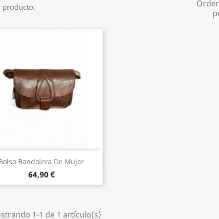
Orde
 producto.
p
Vista rápida

Bolso Bandolera De Mujer
64,90 €
trando 1-1 de 1 artículo(s)