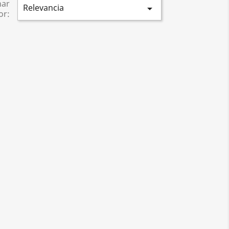
nar
Relevancia

or: