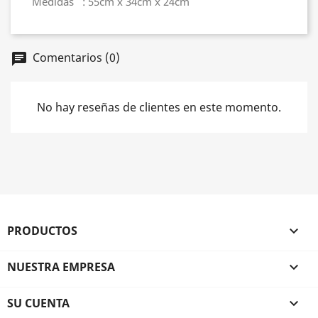
Medidas : 55cm x 34cm x 24cm
Comentarios (0)
chat
No hay reseñas de clientes en este momento.
PRODUCTOS

NUESTRA EMPRESA

SU CUENTA
